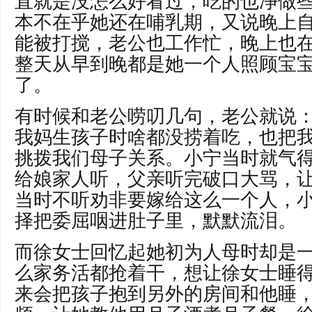
直就是没怎么好看过，吃的也净做
本不在乎她还在哺乳期，又说晚上
能被打搅，老公也工作忙，晚上也
整天从早到晚都是她一个人照顾宝
了。
有时候和老公唠叨几句，老公就说
我妈生孩子时啥都没捞着吃，也把
挑拨我们母子关系。小宁当时就气
给娘家人听，父亲听完破口大骂，
当时不听劝非要嫁给这么一个人，
择把委屈咽进肚子里，默默流泪。
而徐女士回忆起她初为人母时却是
么家务活都抢着干，想让徐女士睡
来会把孩子抱到另外的房间和他睡