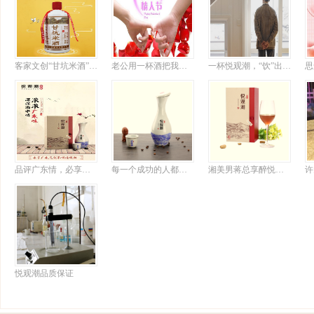
客家文创“甘坑米酒”上新，或成行业标杆
老公用一杯酒把我搞定
一杯悦观潮，“饮”出半世情
品评广东情，必享悦观潮
每一个成功的人都有自己的悦观潮情怀
湘美男蒋总享醉悦观潮诗意大发
许
悦观潮品质保证