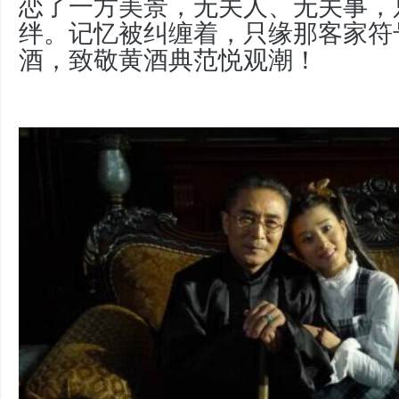
恋了一方美景，无关人、无关事，
绊。记忆被纠缠着，只缘那客家符
酒，致敬黄酒典范悦观潮！