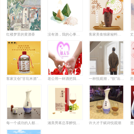
红楼梦里的黄酒香
没有酒，我的心事比粽子难消化
客家美食独家秘料揭晓，想吃粤菜有它就够了
客家文创“甘坑米酒”上新，或成行业标杆
老公用一杯酒把我搞定
一杯悦观潮，“饮”出半世情
每一个成功的人都有自己的悦观潮情怀
湘美男蒋总享醉悦观潮诗意大发
许大才子赋诗悦观潮