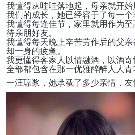
我懂得从哇哇落地起，母亲就开始
我们的成长，她已经容于了每一个
我懂得每逢佳节，家里就用作为至
待亲朋好友。
我懂得每天晚上辛苦劳作后的父亲
却一身的疲惫。
我更懂得客家人以情融酒，以酒寄
全部都包含在那一优雅醉醉人人青
一汪琼浆，她承载了多少亲情，友